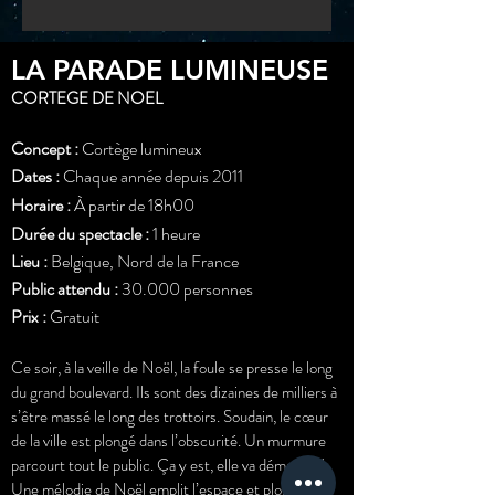
LA PARADE LUMINEUSE
CORTEGE DE NOEL
Concept :
Cortège lumineux
Dates :
Chaque année depuis 2011
Horaire :
À partir de 18h00
Durée du spectacle :
1 heure
Lieu :
Belgique, Nord de la France
Public attendu :
30.000 personnes
Prix :
Gratuit
Ce soir, à la veille de Noël, la foule se presse le long
du grand boulevard. Ils sont des dizaines de milliers à
s’être massé le long des trottoirs. Soudain, le cœur
de la ville est plongé dans l’obscurité. Un murmure
parcourt tout le public. Ça y est, elle va démarrer !
Une mélodie de Noël emplit l’espace et plonge