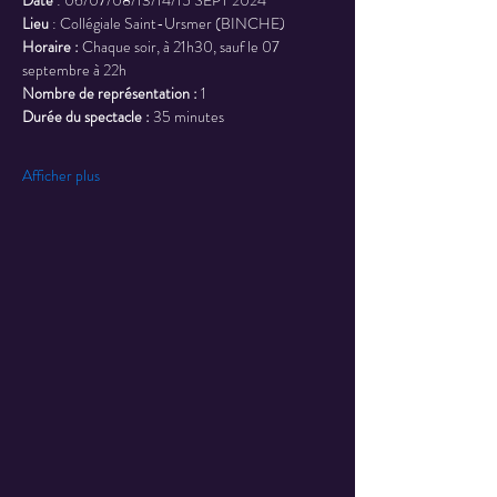
Date 
: 06/07/08/13/14/15 SEPT 2024
Lieu 
: Collégiale Saint-Ursmer (BINCHE)
Horaire :
 Chaque soir, à 21h30, sauf le 07 
septembre à 22h
Nombre de représentation :
 1
Durée du spectacle :
 35 minutes
Afficher plus