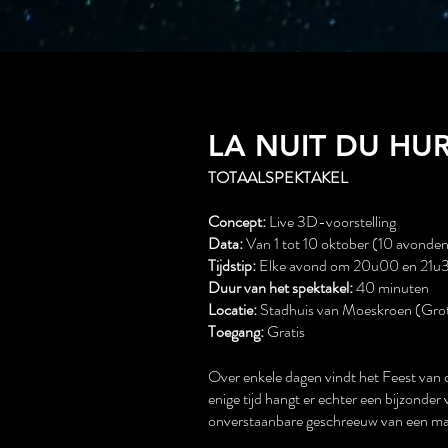
LA NUIT DU HU
TOTAALSPEKTAKEL
Concept:
Live 3D-voorstelling
Data:
Van 1 tot 10 oktober (10 avonden
Tijdstip:
Elke avond om 20u00 en 21u
Duur van het spektakel:
40 minuten
Locatie:
Stadhuis van Moeskroen (Gro
Toegang:
Gratis
Over enkele dagen vindt het Feest van d
enige tijd hangt er echter een bijzond
onverstaanbare geschreeuw van een man 