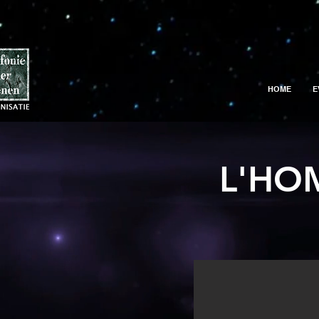
HOME
E
L'HO