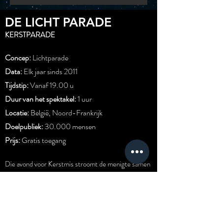
DE LICHT PARADE
KERSTPARADE
Concep:
Lichtparade
Data:
Elk jaar sinds 2011
Tijdstip:
Vanaf 19.00 u
Duur van het spektakel:
1 uur
Locatie:
België, Noord-Frankrijk
Doelpubliek:
30.000 mensen
Prijs:
Gratis toegang
Die avond voor Kerstmis stroomt de menigte samen
langs de brede laan. Ze schuifelen met tienduizenden
over de drukke trottoirs. Opeens gaat het licht uit.
Het hele stadscentrum is in een diepe duisternis
gehuld. Een fluistering zindert door het publiek. Het
is zover, nu gaat het beginnen! Kerstmuziek