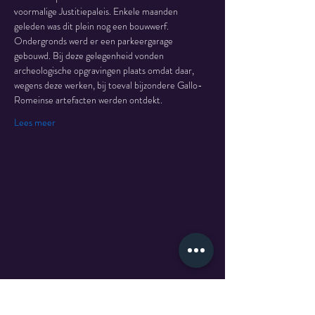
voormalige Justitiepaleis. Enkele maanden 
geleden was dit plein nog een bouwwerf. 
Ondergronds werd er een parkeergarage 
gebouwd. Bij deze gelegenheid vonden 
archeologische opgravingen plaats omdat daar, 
wegens deze werken, bij toeval bijzondere Gallo-
Romeinse artefacten werden ontdekt.
Lees meer