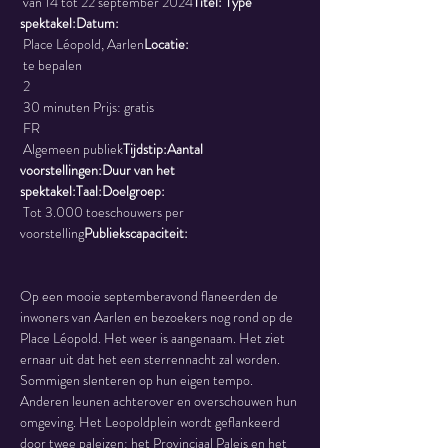
 van 14 tot 22 september 2024
Titel: 
Type 
spektakel:
Datum:
 Place Léopold, Aarlen
Locatie:
 te bepalen
 2
 30 minuten Prijs: gratis
 FR
 Algemeen publiek
Tijdstip:
Aantal 
voorstellingen:
Duur van het 
spektakel:
Taal:
Doelgroep:
 Tot 3.000 toeschouwers per 
voorstelling
Publiekscapaciteit:
Op een mooie septemberavond flaneerden de 
inwoners van Aarlen en bezoekers nog rond op de 
Place Léopold. Het weer is aangenaam. Het ziet 
ernaar uit dat het een sterrennacht zal worden. 
Sommigen slenteren op hun eigen tempo. 
Anderen leunen achterover en overschouwen hun 
omgeving. Het Leopoldplein wordt geflankeerd 
door twee paleizen: het Provinciaal Paleis en het 