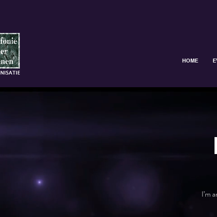
HOME
E
I’m a