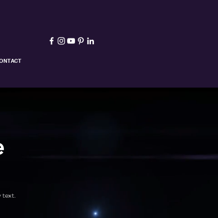
ONTACT
e
 text.