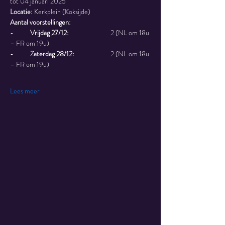
tot 04 januari 2025
Locatie:
 Kerkplein (Koksijde)
Aantal voorstellingen:
-	
Vrijdag 27/12:
 		2 (NL om 18u 
– FR om 19u)
-	
Zaterdag 28/12:
		2 (NL om 18u 
– FR om 19u)
Lees meer